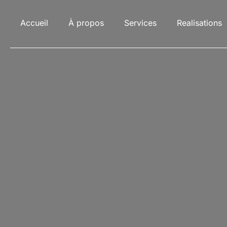
Skip
to
Accueil
À propos
Services
Realisations
content