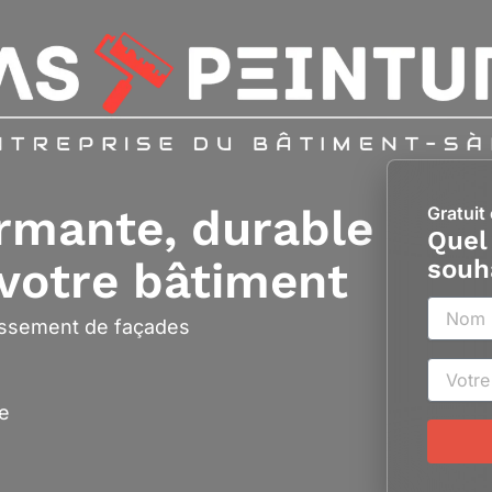
ormante, durable
Gratuit
Quel
 votre bâtiment
souh
nissement de façades
de