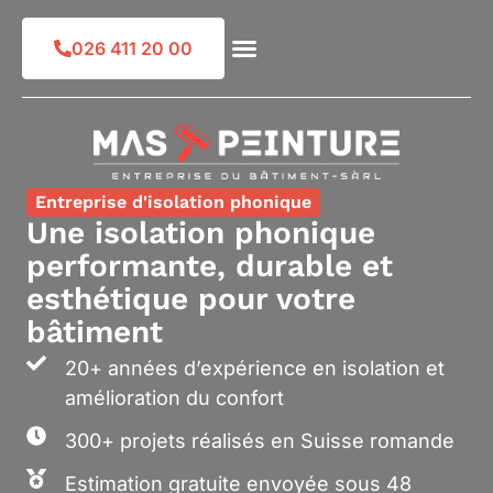
Skip
to
026 411 20 00
content
Entreprise d'isolation phonique
Une isolation phonique
performante, durable et
esthétique pour votre
bâtiment
20+ années d’expérience en isolation et
amélioration du confort
300+ projets réalisés en Suisse romande
Estimation gratuite envoyée sous 48